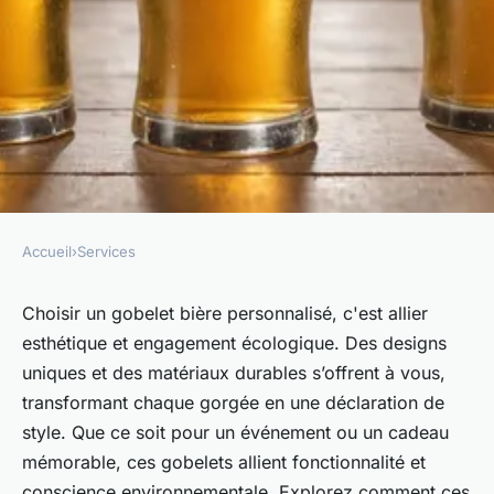
Accueil
›
Services
SERVICES
Gobelet bière personnalisé :
Choisir un gobelet bière personnalisé, c'est allier
esthétique et engagement écologique. Des designs
alliez style et
uniques et des matériaux durables s’offrent à vous,
écoresponsabilité
transformant chaque gorgée en une déclaration de
style. Que ce soit pour un événement ou un cadeau
marielle
•
15 juin 2025
•
4 min de lecture
mémorable, ces gobelets allient fonctionnalité et
conscience environnementale. Explorez comment ces