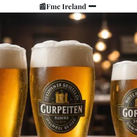
📰
Fmc Ireland