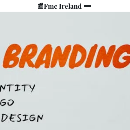
📰
Fmc Ireland