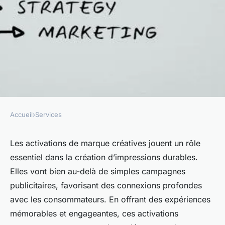
Accueil
›
Services
SERVICES
Activations de marque
Les activations de marque créatives jouent un rôle
essentiel dans la création d’impressions durables.
créatives pour des
Elles vont bien au-delà de simples campagnes
impressions durables
publicitaires, favorisant des connexions profondes
avec les consommateurs. En offrant des expériences
marielle
•
23 mars 2025
•
4 min de lecture
mémorables et engageantes, ces activations