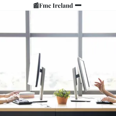
📰
Fmc Ireland