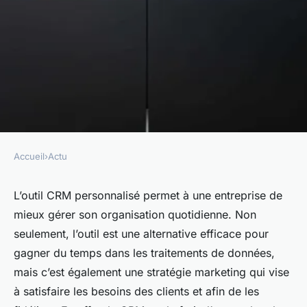
Accueil
›
Actu
ACTU
Partir à la découverte du CRM
L’outil CRM personnalisé permet à une entreprise de
mieux gérer son organisation quotidienne. Non
commercial pour mieux gérer
seulement, l’outil est une alternative efficace pour
sa relation client
gagner du temps dans les traitements de données,
mais c’est également une stratégie marketing qui vise
marielle
•
3 octobre 2023
•
2 min de lecture
à satisfaire les besoins des clients et afin de les