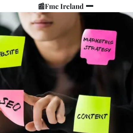
📰
Fmc Ireland