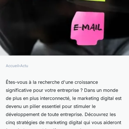
Accueil
›
Actu
ACTU
Les 5 stratégies de marketing
Êtes-vous à la recherche d'une croissance
significative pour votre entreprise ? Dans un monde
digital incontournables pour
de plus en plus interconnecté, le marketing digital est
la croissance de votre
devenu un pilier essentiel pour stimuler le
entreprise
développement de toute entreprise. Découvrez les
cinq stratégies de marketing digital qui vous aideront
marielle
•
26 septembre 2023
•
3 min de lecture