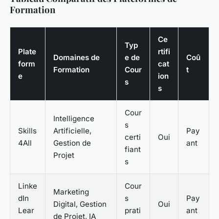
Formation
Ce
Typ
Plate
rtifi
Domaines de
e de
Coû
form
cat
Formation
Cour
t
e
ion
s
s
Cour
Intelligence
s
Skills
Artificielle,
Pay
certi
Oui
4All
Gestion de
ant
fiant
Projet
s
Linke
Cour
Marketing
dIn
s
Pay
Digital, Gestion
Oui
Lear
prati
ant
de Projet, IA