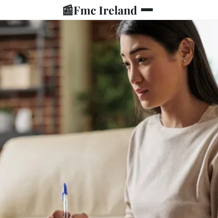
📰
Fmc Ireland