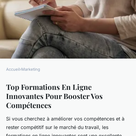
Accueil
›
Marketing
MARKETING
Top Formations En Ligne
Top formations en ligne
Innovantes Pour Booster Vos
innovantes pour booster vos
Compétences
compétences
Si vous cherchez à améliorer vos compétences et à
marielle
•
24 février 2025
•
5 min de lecture
rester compétitif sur le marché du travail, les
formations en ligne innovantes sont une excellente