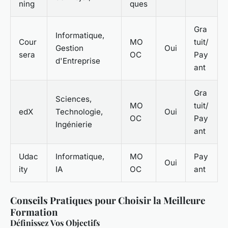
ning
ques
Gra
Informatique,
Cour
MO
tuit/
Gestion
Oui
sera
OC
Pay
d'Entreprise
ant
Gra
Sciences,
MO
tuit/
edX
Technologie,
Oui
OC
Pay
Ingénierie
ant
Udac
Informatique,
MO
Pay
Oui
ity
IA
OC
ant
Conseils Pratiques pour Choisir la Meilleure
Formation
Définissez Vos Objectifs