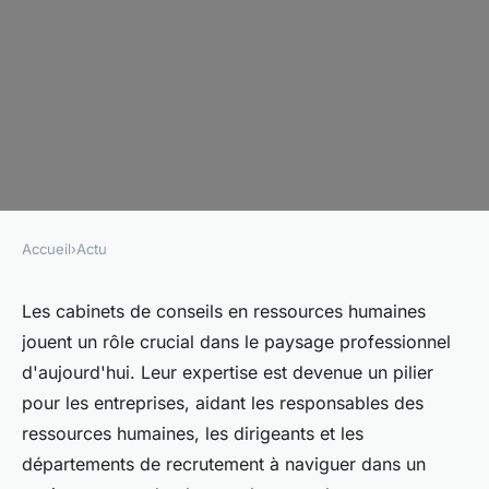
Accueil
›
Actu
ACTU
Quels avantages un cabinet de
Les cabinets de conseils en ressources humaines
jouent un rôle crucial dans le paysage professionnel
conseils en ressources
d'aujourd'hui. Leur expertise est devenue un pilier
humaines peut-il apporter à
pour les entreprises, aidant les responsables des
votre entreprise ?
ressources humaines, les dirigeants et les
départements de recrutement à naviguer dans un
marielle
•
16 avril 2024
•
3 min de lecture