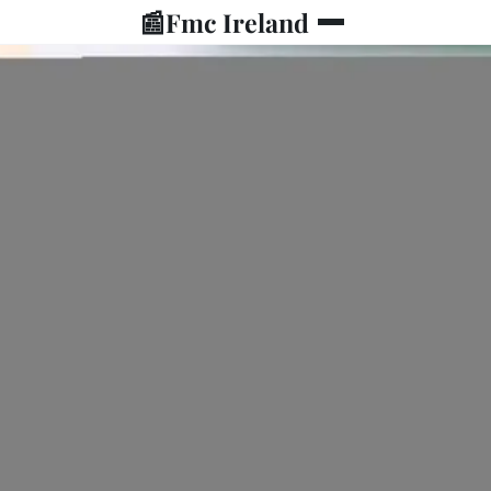
📰
Fmc Ireland