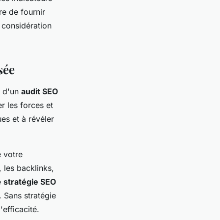
re de fournir
 considération
sée
e d'un
audit SEO
er les forces et
es et à révéler
 votre
, les backlinks,
e
stratégie SEO
. Sans stratégie
efficacité.