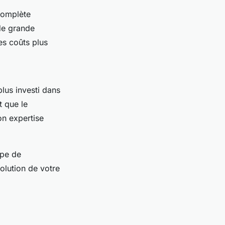
complète
de grande
es coûts plus
plus investi dans
t que le
on expertise
ype de
volution de votre