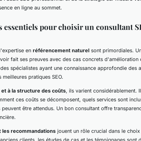
ésence en ligne au sommet.
s essentiels pour choisir un consultant 
l'expertise en
référencement naturel
sont primordiales. U
voir fait ses preuves avec des cas concrets d'amélioration d
 des spécialistes ayant une connaissance approfondie des 
s meilleures pratiques SEO.
s et à la structure des coûts
, ils varient considérablement. I
ent ces coûts se décomposent, quels services sont inclus 
 peuvent être attendus. Un bon consultant offre transparen
ncière.
et les recommandations
jouent un rôle crucial dans le choix
anciens clients, les études de cas et les témoignages sont 