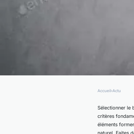
Accueil
›
Actu
ACTU
Consultant SEO en F
Sélectionner le
critères fondame
critères de choix à r
éléments formen
naturel. Faites 