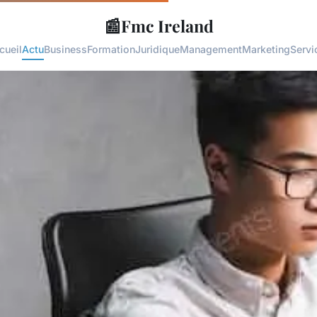
📰
Fmc Ireland
cueil
Actu
Business
Formation
Juridique
Management
Marketing
Servi