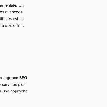
damentale. Un
ques avancées
rithmes est un
 doit offrir :
une
agence SEO
 services plus
ir une approche