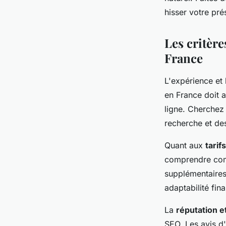
hisser votre pr
marielle
•
2 avril 2024
•
3 min de lecture
Les critère
France
L'expérience et 
en France doit a
ligne. Cherchez
recherche et de
Quant aux
tarif
comprendre comm
supplémentaires
adaptabilité fina
La
réputation 
SEO. Les avis d'