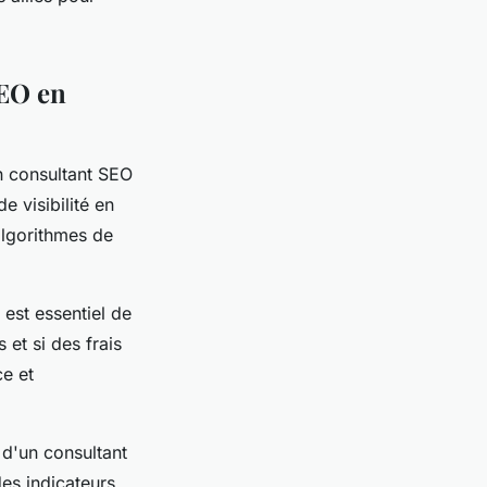
SEO en
n consultant SEO
e visibilité en
algorithmes de
l est essentiel de
et si des frais
ce et
 d'un consultant
des indicateurs