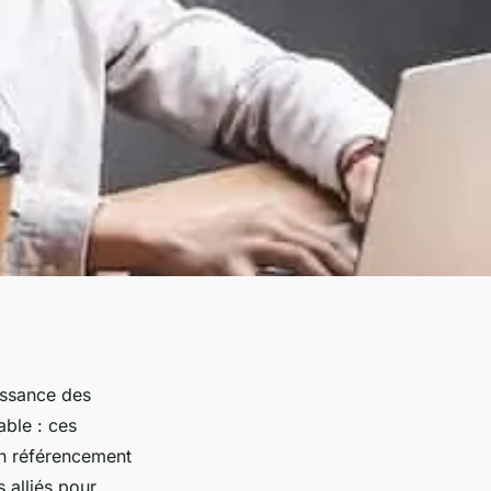
issance des
able : ces
en référencement
s alliés pour