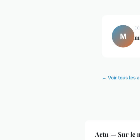
EC
M
ma
← Voir tous les a
Actu — Sur le 