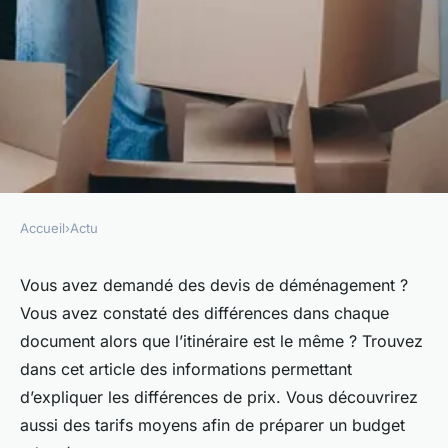
Accueil
›
Actu
ACTU
Devis de déménagement :
Vous avez demandé des devis de déménagement ?
Vous avez constaté des différences dans chaque
comment expliquer les tarifs
document alors que l’itinéraire est le même ? Trouvez
proposés ?
dans cet article des informations permettant
d’expliquer les différences de prix. Vous découvrirez
marielle
•
5 février 2024
•
2 min de lecture
aussi des tarifs moyens afin de préparer un budget