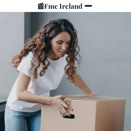
📰
Fmc Ireland