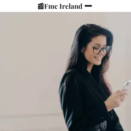
📰
Fmc Ireland