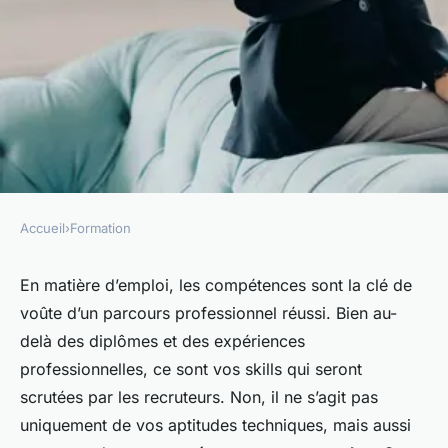
Accueil
›
Formation
FORMATION
les compétences transférables
En matière d’emploi, les compétences sont la clé de
voûte d’un parcours professionnel réussi. Bien au-
les plus recherchées sur le
delà des diplômes et des expériences
marché du travail
professionnelles, ce sont vos
skills
qui seront
scrutées par les recruteurs. Non, il ne s’agit pas
marielle
•
6 novembre 2023
•
6 min de lecture
uniquement de vos aptitudes techniques, mais aussi